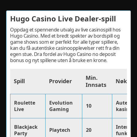
Hugo Casino Live Dealer-spill
Oppdag et spennende utvalg av live casinospill hos
Hugo Casino. Med et bredt spekter av bordspill og
game shows som er perfekt for alle typer spillere,
kan du få autentiske casinoopplevelser rett fra din
egen stue. Dra fordel av Hugo Casino no deposit
bonus og nyt spillene uten å bruke en krone.
Min.
Spill
Provider
Nøkkel
Innsats
Roulette
Evolution
Autenti
10
Live
Gaming
kasinofø
Blackjack
Interakt
Playtech
20
Party
funksjo