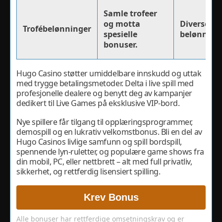
Samle trofeer
og motta
Diverse
Trofébelønninger
spesielle
belønning
bonuser.
Hugo Casino støtter umiddelbare innskudd og uttak
med trygge betalingsmetoder. Delta i live spill med
profesjonelle dealere og benytt deg av kampanjer
dedikert til Live Games på eksklusive VIP-bord.
Nye spillere får tilgang til opplæringsprogrammer,
demospill og en lukrativ velkomstbonus. Bli en del av
Hugo Casinos livlige samfunn og spill bordspill,
spennende lyn-ruletter, og populære game shows fra
din mobil, PC, eller nettbrett – alt med full privatliv,
sikkerhet, og rettferdig lisensiert spilling.
Krev Bonus
Alle bonuser har rettferdige omsetningskrav og er