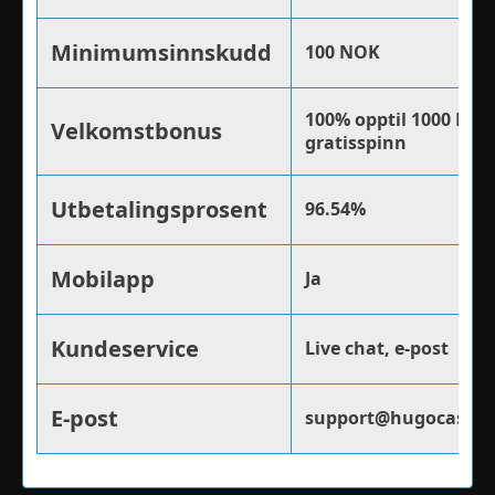
Minimumsinnskudd
100 NOK
100% opptil 1000 NOK
Velkomstbonus
gratisspinn
Utbetalingsprosent
96.54%
Mobilapp
Ja
Kundeservice
Live chat, e-post
E-post
support@hugocasino