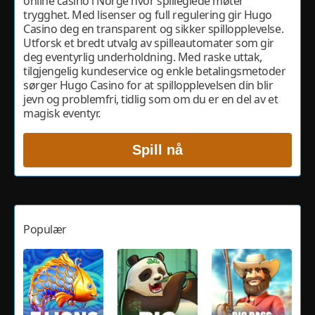
online casino i Norge hvor spilleglede møter
trygghet. Med lisenser og full regulering gir Hugo
Casino deg en transparent og sikker spillopplevelse.
Utforsk et bredt utvalg av spilleautomater som gir
deg eventyrlig underholdning. Med raske uttak,
tilgjengelig kundeservice og enkle betalingsmetoder
sørger Hugo Casino for at spillopplevelsen din blir
jevn og problemfri, tidlig som om du er en del av et
magisk eventyr.
Spill nå
Populær