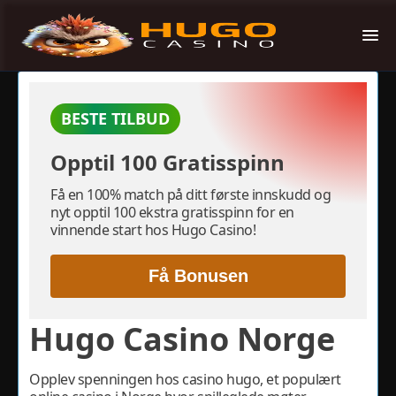
BESTE TILBUD
Opptil 100 Gratisspinn
Få en 100% match på ditt første innskudd og
nyt opptil 100 ekstra gratisspinn for en
vinnende start hos Hugo Casino!
Få Bonusen
Hugo Casino Norge
Opplev spenningen hos casino hugo, et populært